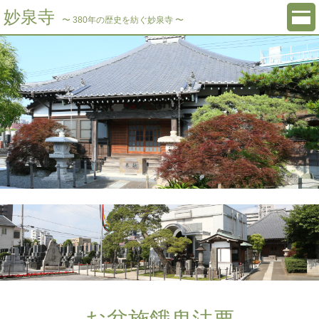
妙泉寺
〜 380年の歴史を紡ぐ妙泉寺 〜