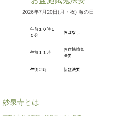
お盆施餓鬼法要
2026年7月20日(月・祝) 海の日
午前１０時１
おはなし
０分
お盆施餓鬼
午前１１時
法要
午後２時
新盆法要
妙泉寺とは