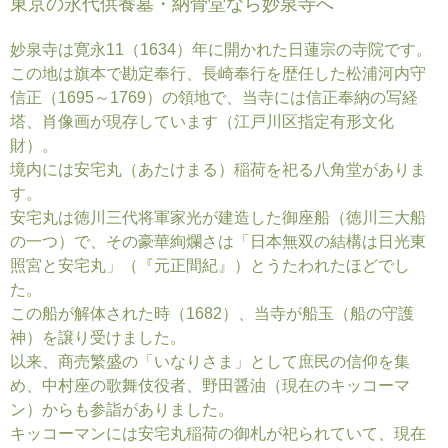
東京の永代供養墓・納骨堂なら妙泉寺へ
妙泉寺は寛永11（1634）年に開かれた日蓮宗の寺院です。
この地は旗本で勘定奉行、長崎奉行を歴任した松浦河内守
信正（1695～1769）の領地で、当寺には信正奉納の写経
塔、
肖像画が現存しています（江戸川区指定有形文化
財）。
境内には安宅丸（あたけまる）稲荷を祀る八角堂がありま
す。
安宅丸は徳川三代将軍家光が建造した御座船（徳川三大船
の一つ）で、その豪華絢爛さは「日本無双の結構は日光東
照宮と安宅丸」（『元正間紀』）とうたわれたほどでし
た。
この船が解体された時（1682）、当寺が船玉（船の守護
神）を譲り受けました。
以来、商売繁盛の「いなりさま」として庶民の信仰を集
め、
中村座の歌舞伎役者、野田醤油（現在のキッコーマ
ン）からも
参詣がありました。
キッコーマンには安宅丸稲荷の御札が祀られていて、
現在