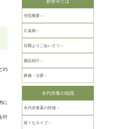
妙泉寺とは
寺院概要
＞
久遠廟
＞
住職よりごあいさつ
＞
施設紹介
＞
どの
葬儀・法要
＞
永代供養の知識
的に
永代供養墓の特徴
＞
を行
様々なタイプ
＞