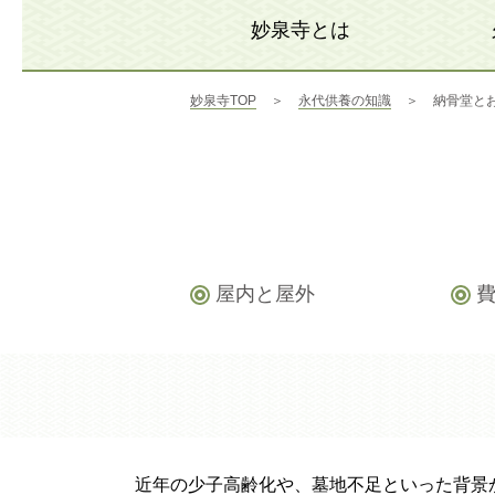
妙泉寺とは
妙泉寺TOP
＞
永代供養の知識
＞
納骨堂と
屋内と屋外
近年の少子高齢化や、墓地不足といった背景